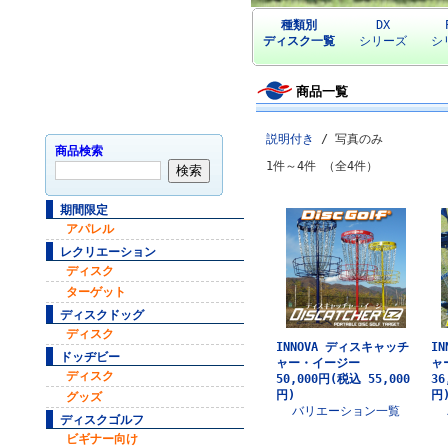
種類別
DX
ディスク一覧
シリーズ
シ
商品一覧
説明付き
/ 写真のみ
商品検索
1件～4件 （全4件）
期間限定
アパレル
レクリエーション
ディスク
ターゲット
ディスクドッグ
ディスク
INNOVA ディスキャッチ
I
ドッヂビー
ャー・イージー
ャ
ディスク
50,000円
(税込 55,000
36
円)
円
グッズ
バリエーション一覧
ディスクゴルフ
ビギナー向け