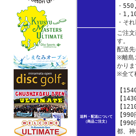
・550
・1,1
・それ
ご注文
す。
配送先
※離島
かり
※全て
【15
【14
【12
【99
送料・配送について
（商品ご注文）
【99
都、神