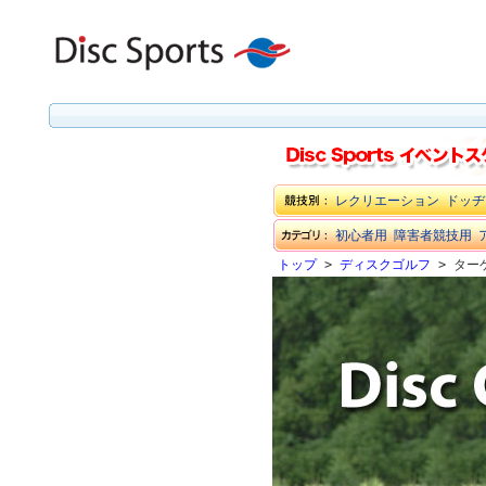
レクリエーション
ドッヂ
初心者用
障害者競技用
トップ
>
ディスクゴルフ
> ター