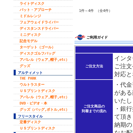
ライトディスク
パット・アプローチ
1件～4件 （全4件）
ミドルレンジ
フェアウェイドライバー
ディスタンスドライバー
ミニディスク
ご利用ガイド
記念モデル
ターゲット（ゴール）
ディスクゴルフバッグ
インタ
アパレル（ウェア,帽子,etc）
ご注文
グッズ
ご注文方法
アルティメット
対応と
THE PARK
・代金
ウルトラスター
ＵＳプリントディスク
がある
アパレル（ウェア,帽子,etc）
いたし
DVD・ビデオ・本
ご注文商品の
・銀行
グッズ（バッグ,ボトル,etc）
到着までの流れ
て頂き
フリースタイル
定番ディスク
納期の
ＵＳプリントディスク
なお配