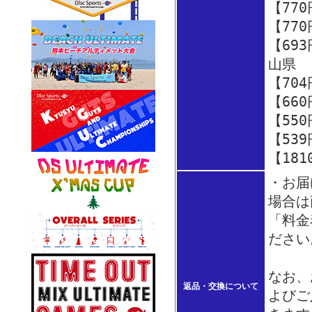
【77
【77
【69
山県
【70
【66
【55
【53
【18
・お届
場合は
「料金
ださい
なお、
返品・交換について
よびご