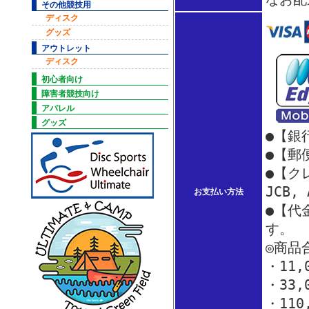
その他競技用
ディスク
グッズ
アウトレット
ディスク
初心者向け
障害者競技向け
アパレル
グッズ
●【銀
●【郵
●【クレ
JCB,
お支払い方法
●【代
す。
◎商品
・11
・33
・110