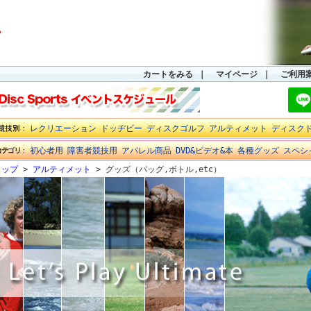
カートをみる
｜
マイページ
｜
ご利用
レクリエーション
ドッヂビー
ディスクゴルフ
アルティメット
ディスク
初心者用
障害者競技用
アパレル商品
DVD&ビデオ&本
各種グッズ
スペシ
トップ
>
アルティメット
> グッズ（バッグ,ボトル,etc）