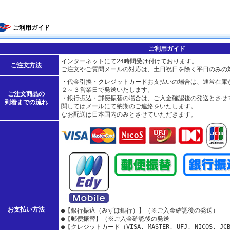
ご利用ガイド
ご利用ガイド
インターネットにて24時間受け付けております。
ご注文方法
ご注文やご質問メールの対応は、土日祝日を除く平日のみの
・代金引換・クレジットカードお支払いの場合は、通常在庫
２～３営業日で発送いたします。
ご注文商品の
・銀行振込・郵便振替の場合は、ご入金確認後の発送とさせ
到着までの流れ
関してはメールにて納期のご連絡をいたします。
なお配送は日本国内のみとさせていただきます。
お支払い方法
●【銀行振込（みずほ銀行）】（※ご入金確認後の発送）
●【郵便振替】（※ご入金確認後の発送
●【クレジットカード（VISA, MASTER, UFJ, NICOS, JCB