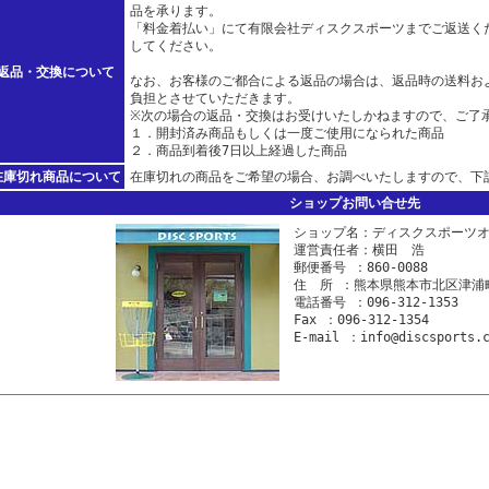
品を承ります。
「料金着払い」にて有限会社ディスクスポーツまでご返送く
してください。
返品・交換について
なお、お客様のご都合による返品の場合は、返品時の送料お
負担とさせていただきます。
※次の場合の返品・交換はお受けいたしかねますので、ご了
１．開封済み商品もしくは一度ご使用になられた商品
２．商品到着後7日以上経過した商品
在庫切れ商品について
在庫切れの商品をご希望の場合、お調べいたしますので、下
ショップお問い合せ先
ショップ名：ディスクスポーツ
運営責任者：横田 浩
郵便番号 ：860-0088
住 所 ：熊本県熊本市北区津浦町
電話番号 ：096-312-1353
Fax ：096-312-1354
E-mail ：info@discsports.