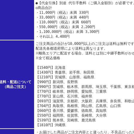
●【代金引換】別途 代引手数料（ご購入金額別）が必要です
◎商品合計
・11,000円（税込）未満 330円
・33,000円（税込）未満 440円
・110,000円（税込）未満 660円
・550,000円（税込）未満 2,200円
・1,100,000円（税込）未満 3,300円
・それ以上 4,400円
ご注文商品の合計が10,000円以上のご注文は送料は無料で
配送先各都道府県により送料は異なります。
※離島エリアに配送する場合、送料とは別に中継手数料がか
※全て税込価格
【1540円】北海道
【1430円】青森県、岩手県、秋田県
【1210円】宮城県、山形県、福島県
送料・配送について
【990円】新潟県、長野県
（商品ご注文）
【990円】茨城県、栃木県、群馬県、埼玉県、千葉県、東京
【770円】岐阜県、静岡県、愛知県、三重県
【770円】富山県、石川県、福井県
【693円】滋賀県、京都府、大阪府、兵庫県、奈良県、和歌
【704円】鳥取県、島根県、岡山県、広島県、山口県
【660円】香川県、愛媛県、徳島県、高知県
【550円】福岡県、佐賀県、長崎県、大分県
【539円】熊本県、宮崎県、鹿児島県
【1810円】沖縄県
・お届けした商品がご注文内容とと違ったり、不良品だった