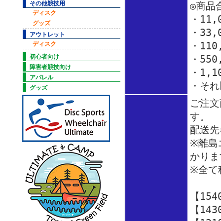
その他競技用
◎商品
ディスク
・11
グッズ
・33
アウトレット
・110
ディスク
初心者向け
・550
障害者競技向け
・1,1
アパレル
・それ
グッズ
ご注文
す。
配送先
※離島
かり
※全て
【15
【14