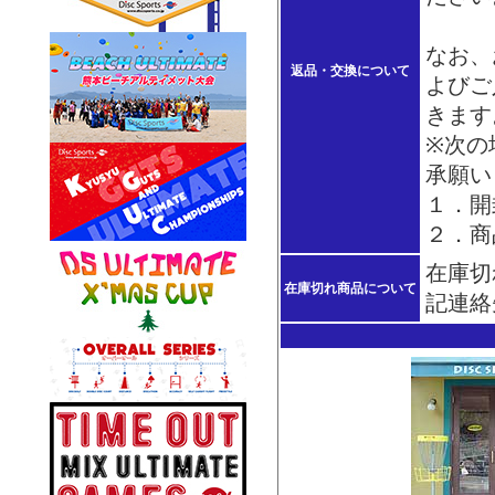
なお、
返品・交換について
よびご
きます
※次の
承願い
１．開
２．商
在庫切
在庫切れ商品について
記連絡