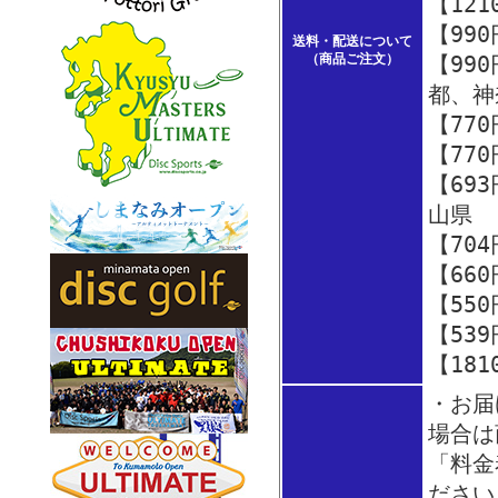
【12
【99
送料・配送について
（商品ご注文）
【99
都、神
【77
【77
【69
山県
【70
【66
【55
【53
【18
・お届
場合は
「料金
ださい