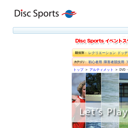
レクリエーション
ドッヂ
初心者用
障害者競技用
トップ
>
アルティメット
> DV