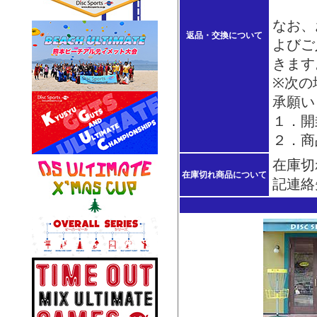
なお、
返品・交換について
よびご
きます
※次の
承願い
１．開
２．商
在庫切
在庫切れ商品について
記連絡