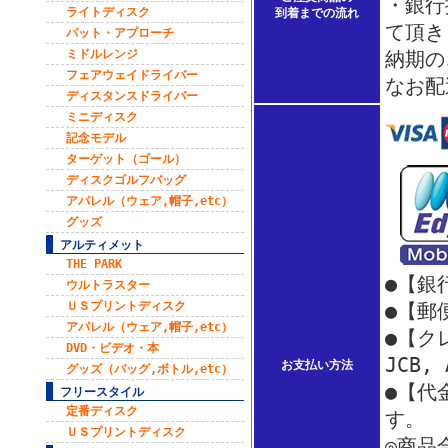
・銀行
ライトディスク
到着までの流れ
て頂き
パット・アプローチ
ミドルレンジ
納期の
フェアウェイドライバー
なお配
ディスタンスドライバー
ミニディスク
記念モデル
ターゲット（ゴール）
ディスクゴルフバッグ
アパレル（ウェア,帽子,etc）
グッズ
アルティメット
THE PARK
●【銀
ウルトラスター
ＵＳプリントディスク
●【郵
アパレル（ウェア,帽子,etc）
●【クレ
DVD・ビデオ・本
JCB,
お支払い方法
グッズ（バッグ,ボトル,etc）
●【代
フリースタイル
定番ディスク
す。
ＵＳプリントディスク
◎商品