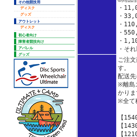
その他競技用
・11
ディスク
グッズ
・33
アウトレット
・110
ディスク
・550
初心者向け
・1,1
障害者競技向け
・それ
アパレル
グッズ
ご注文
す。
配送先
※離島
かり
※全て
【15
【14
【12