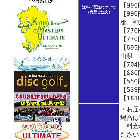
【99
送料・配送について
（商品ご注文）
【99
都、神
【77
【77
【69
山県
【70
【66
【55
【53
【18
・お届
場合は
「料金
ださい