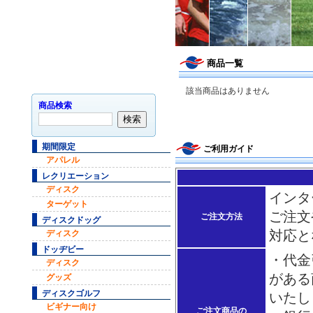
商品一覧
該当商品はありません
商品検索
期間限定
ご利用ガイド
アパレル
レクリエーション
ディスク
インタ
ターゲット
ご注文
ご注文方法
ディスクドッグ
対応と
ディスク
ドッヂビー
・代金
ディスク
がある
グッズ
ディスクゴルフ
いたし
ビギナー向け
ご注文商品の