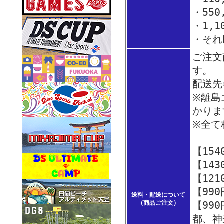
・550
・1,1
・それ
ご注文
す。
配送先
※離島
かり
※全て
【15
【14
【12
【99
送料・配送について
（商品ご注文）
【99
都、神