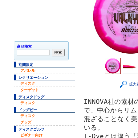
商品検索
期間限定
アパレル
レクリエーション
ディスク
拡大
ターゲット
ディスクドッグ
INNOVA社の
ディスク
で、中心からリム
ドッヂビー
ディスク
混ざることなく美
グッズ
いる。
ディスクゴルフ
I-Dyeとは違う
ビギナー向け