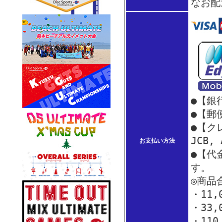
なお配
●【銀
●【郵
●【クレ
JCB,
お支払い方法
●【代
す。
◎商品
・11
・33
・110