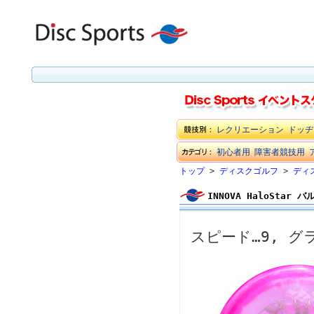
レクリエーション
ドッヂ
初心者用
障害者競技用
トップ
>
ディスクゴルフ
>
ディ
INNOVA HaloStar 
スピード…9, グ