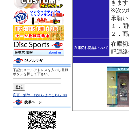
きます
※次の
承願い
１．開
２．商
在庫切
在庫切れ商品について
記連絡
DSメルマガ
下記にメールアドレスを入力し登録
ボタンを押して下さい。
変更・解除・お知らせはこちら >>
携帯ページ