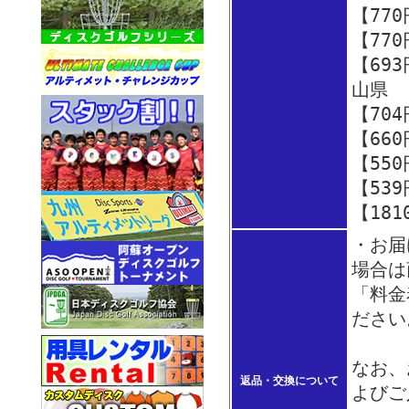
【77
【77
【69
山県
【70
【66
【55
【53
【18
・お届
場合は
「料金
ださい
なお、
返品・交換について
よびご