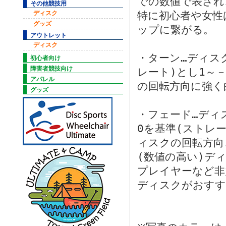
での数値で表され
その他競技用
ディスク
特に初心者や女性
グッズ
ップに繋がる。
アウトレット
ディスク
・ターン…ディス
初心者向け
障害者競技向け
レート)とし1～
アパレル
の回転方向に強く
グッズ
・フェード…ディ
0を基準(ストレ
ィスクの回転方向
(数値の高い)デ
プレイヤーなど非
ディスクがおすす