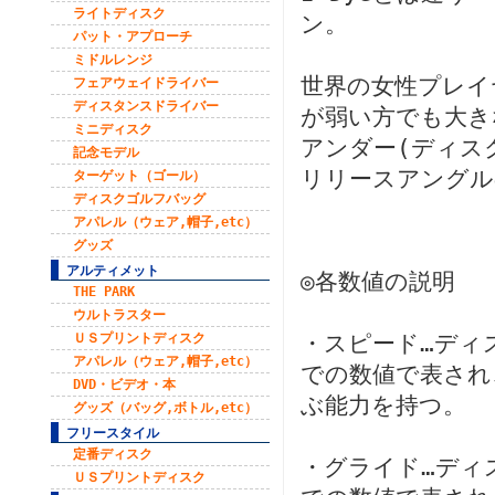
ライトディスク
ン。
パット・アプローチ
ミドルレンジ
世界の女性プレイ
フェアウェイドライバー
ディスタンスドライバー
が弱い方でも大き
ミニディスク
アンダー(ディス
記念モデル
リリースアングル
ターゲット（ゴール）
ディスクゴルフバッグ
アパレル（ウェア,帽子,etc）
グッズ
アルティメット
◎各数値の説明
THE PARK
ウルトラスター
ＵＳプリントディスク
・スピード…ディ
アパレル（ウェア,帽子,etc）
での数値で表され
DVD・ビデオ・本
ぶ能力を持つ。
グッズ（バッグ,ボトル,etc）
フリースタイル
定番ディスク
・グライド…ディ
ＵＳプリントディスク