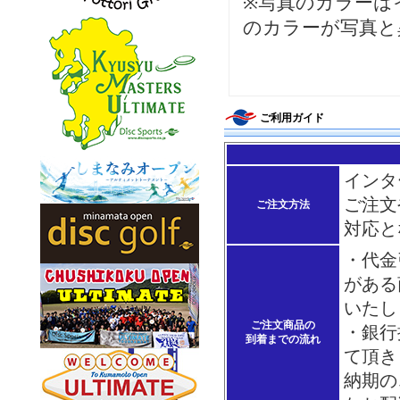
※写真のカラーは
のカラーが写真と
ご利用ガイド
インタ
ご注文
ご注文方法
対応と
・代金
がある
いたし
ご注文商品の
・銀行
到着までの流れ
て頂き
納期の