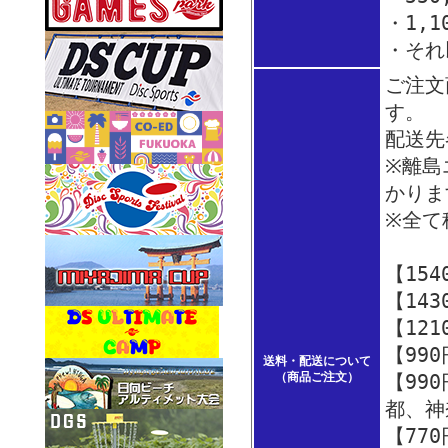
・1,1
・それ
ご注文
す。
配送先
※離島
かり
※全て
【15
【14
【12
【99
送料・配送について
（商品ご注文）
【99
都、神
【77