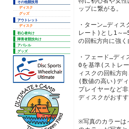
特に初心者や女性
その他競技用
ップに繋がる。
ディスク
グッズ
アウトレット
・ターン…ディス
ディスク
レート)とし1～
初心者向け
障害者競技向け
の回転方向に強く
アパレル
グッズ
・フェード…ディ
0を基準(ストレ
ィスクの回転方向
(数値の高い)デ
プレイヤーなど非
ディスクがおすす
※写真のカラーは