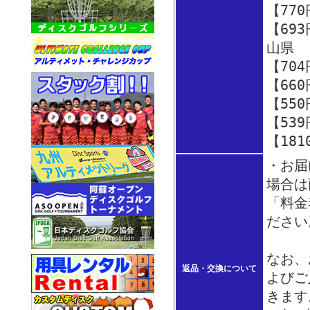
【77
【69
山県
【70
【66
【55
【53
【18
・お届
場合は
「料金
ださい
なお、
返品・交換について
よびご
きます