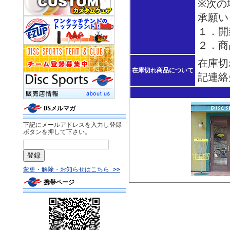
※次の
承願い
１．開
２．商
在庫切
在庫切れ商品について
記連絡
DSメルマガ
下記にメールアドレスを入力し登録
ボタンを押して下さい。
変更・解除・お知らせはこちら >>
携帯ページ