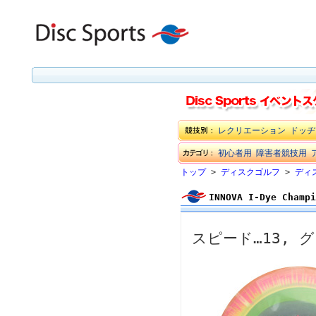
レクリエーション
ドッヂ
初心者用
障害者競技用
トップ
>
ディスクゴルフ
>
ディ
INNOVA I-Dye Cham
スピード…13, グ