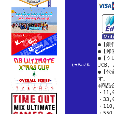
●【銀
●【郵
●【クレ
JCB,
お支払い方法
●【代
す。
◎商品
・11
・33
・110
・550