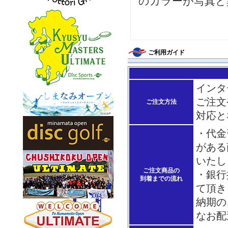
のカラーが写真と
ご利用ガイド
インタ
ご注文
ご注文方法
対応と
・代金
がある
いたし
ご注文商品の
・銀行
到着までの流れ
て頂き
納期の
なお配