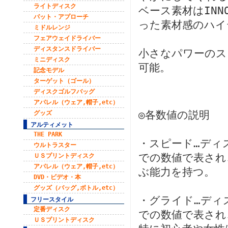
ライトディスク
ベース素材はIN
パット・アプローチ
った素材感のハイ
ミドルレンジ
フェアウェイドライバー
ディスタンスドライバー
小さなパワーのス
ミニディスク
可能。
記念モデル
ターゲット（ゴール）
ディスクゴルフバッグ
アパレル（ウェア,帽子,etc）
◎各数値の説明
グッズ
アルティメット
THE PARK
・スピード…ディ
ウルトラスター
での数値で表され
ＵＳプリントディスク
アパレル（ウェア,帽子,etc）
ぶ能力を持つ。
DVD・ビデオ・本
グッズ（バッグ,ボトル,etc）
・グライド…ディ
フリースタイル
定番ディスク
での数値で表され
ＵＳプリントディスク