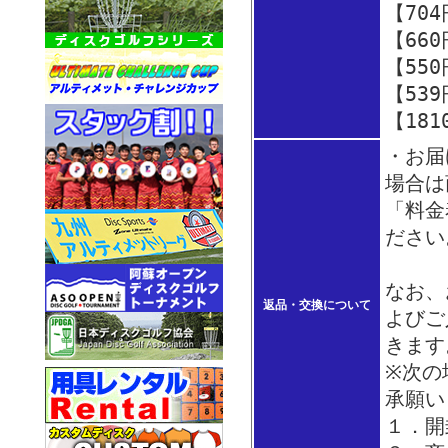
【70
【66
【55
【53
【18
・お届
場合は
「料金
ださい
なお、
返品・交換について
よびご
きます
※次の
承願い
１．開