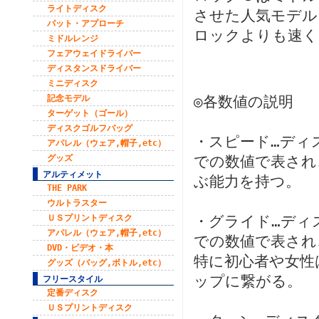
ライトディスク
させた人気モデル
パット・アプローチ
ロックよりも速く
ミドルレンジ
フェアウェイドライバー
ディスタンスドライバー
ミニディスク
記念モデル
◎各数値の説明
ターゲット（ゴール）
ディスクゴルフバッグ
・スピード…ディ
アパレル（ウェア,帽子,etc）
グッズ
での数値で表され
アルティメット
ぶ能力を持つ。
THE PARK
ウルトラスター
ＵＳプリントディスク
・グライド…ディ
アパレル（ウェア,帽子,etc）
での数値で表され
DVD・ビデオ・本
特に初心者や女性
グッズ（バッグ,ボトル,etc）
ップに繋がる。
フリースタイル
定番ディスク
ＵＳプリントディスク