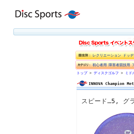
レクリエーション
ドッヂ
初心者用
障害者競技用
トップ
>
ディスクゴルフ
>
ミド
INNOVA Champion M
スピード…5, グラ