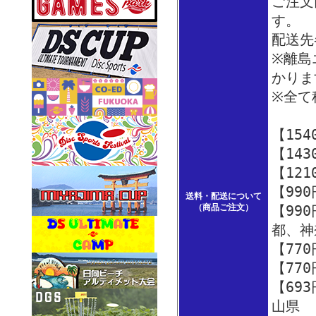
ご注文
す。
配送先
※離島
かり
※全て
【15
【14
【12
【99
送料・配送について
（商品ご注文）
【99
都、神
【77
【77
【69
山県