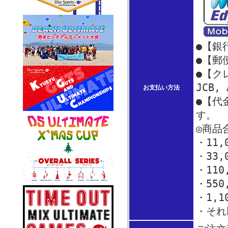
●【銀
●【郵
●【クレ
JCB,
お支払い方法
●【代
す。
◎商品
・11
・33
・110
・550
・1,1
・それ