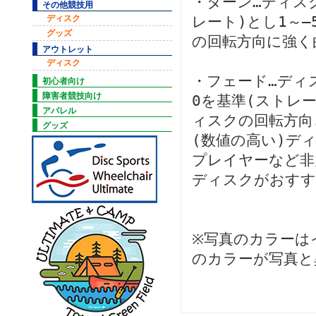
・ターン…ディス
その他競技用
ディスク
レート)とし1～
グッズ
の回転方向に強く
アウトレット
ディスク
・フェード…ディ
初心者向け
障害者競技向け
0を基準(ストレ
アパレル
ィスクの回転方向
グッズ
(数値の高い)デ
プレイヤーなど非
ディスクがおすす
※写真のカラーは
のカラーが写真と