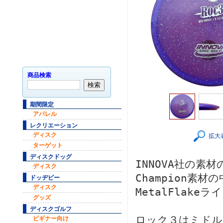
商品検索
期間限定
アパレル
レクリエーション
ディスク
拡大
ターゲット
ディスクドッグ
INNOVA社の
ディスク
Champion素材
ドッヂビー
ディスク
MetalFlakeラ
グッズ
ディスクゴルフ
ロック３はミドル
ビギナー向け