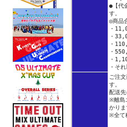
●【代
す。
◎商品
・11
・33
・110
・550
・1,1
・それ
ご注文
す。
配送先
※離島
かり
※全て