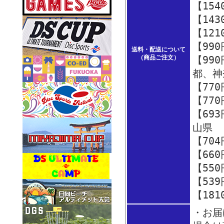
【15
【14
【12
【99
送料・配送について
（商品ご注文）
【99
都、神
【77
【77
【69
山県
【70
【66
【55
【53
【18
・お届