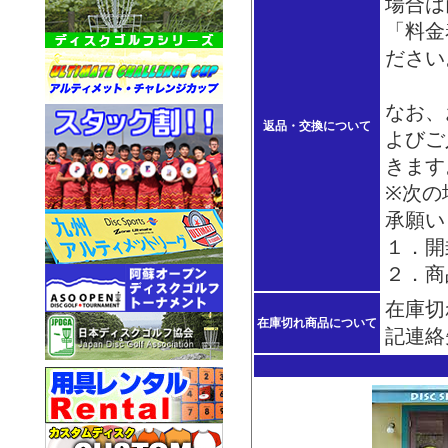
場合は
「料金
ださい
なお、
返品・交換について
よびご
きます
※次の
承願い
１．開
２．商
在庫切
在庫切れ商品について
記連絡