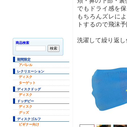
頬・鼻の下部・裏
でもドライ感を保
もちろんズレによ
トするので飛沫予
洗濯して繰り返し
商品検索
期間限定
アパレル
レクリエーション
ディスク
ターゲット
ディスクドッグ
ディスク
ドッヂビー
ディスク
グッズ
ディスクゴルフ
ビギナー向け