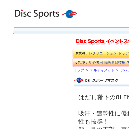
レクリエーション
ドッヂ
初心者用
障害者競技用
トップ
>
アルティメット
>
アパ
DS スポーツマスク
はだし靴下のOLE
吸汗・速乾性に優
性も抜群！