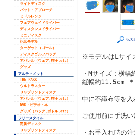
ライトディスク
パット・アプローチ
ミドルレンジ
フェアウェイドライバー
ディスタンスドライバー
ミニディスク
拡大
記念モデル
ターゲット（ゴール）
ディスクゴルフバッグ
※モデルはLサイ
アパレル（ウェア,帽子,etc）
グッズ
・Mサイズ：横幅約
アルティメット
THE PARK
縦幅約11.5cm
ウルトラスター
ＵＳプリントディスク
中に不織布等を入
アパレル（ウェア,帽子,etc）
DVD・ビデオ・本
グッズ（バッグ,ボトル,etc）
ご使用前に手洗い
フリースタイル
定番ディスク
ＵＳプリントディスク
・お手入れ時の注