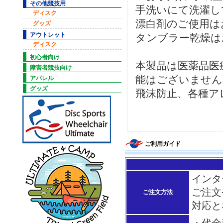
その他競技用
手洗いにて洗濯し
ディスク
漂白剤のご使用は
グッズ
アウトレット
タンブラー乾燥は
ディスク
初心者向け
本製品は医薬品医
障害者競技向け
能はございません
アパレル
グッズ
飛沫防止、各種ア
ご利用ガイド
インタ
ご注文
ご注文方法
対応と