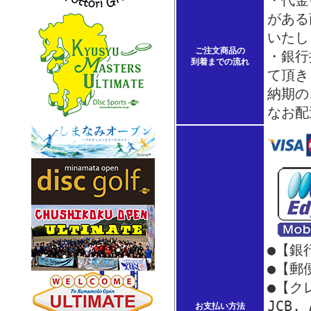
・代金
がある
いたし
ご注文商品の
・銀行
到着までの流れ
て頂き
納期の
なお配
●【銀
●【郵
●【クレ
JCB,
お支払い方法