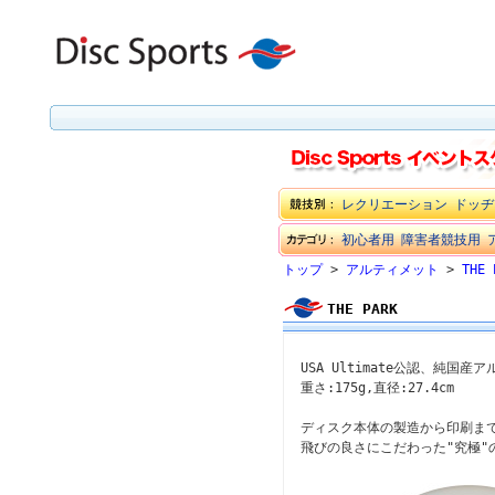
レクリエーション
ドッヂ
初心者用
障害者競技用
トップ
>
アルティメット
>
THE 
THE PARK
USA Ultimate公認、純国
重さ:175g,直径:27.4cm
ディスク本体の製造から印刷ま
飛びの良さにこだわった"究極"