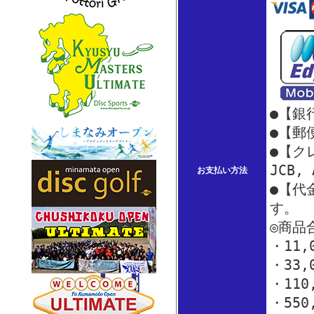
●【銀
●【郵
●【クレ
JCB,
お支払い方法
●【代
す。
◎商品
・11
・33
・110
・550