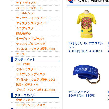
その他にこの商品もお薦
ライトディスク
パット・アプローチ
ミドルレンジ
フェアウェイドライバー
ディスタンスドライバー
ミニディスク
記念モデル
ターゲット（ゴール）
DSオリジナル アフロＴシ
ディスクゴルフバッグ
ャツ
アパレル（ウェア,帽子,etc）
4,000円(税込 4,400円)
グッズ
アルティメット
THE PARK
ウルトラスター
ＵＳプリントディスク
アパレル（ウェア,帽子,etc）
DVD・ビデオ・本
グッズ（バッグ,ボトル,etc）
ディスクリップ
フリースタイル
800円(税込 880円)
定番ディスク
ＵＳプリントディスク