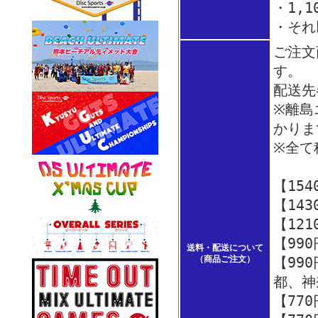
・1,1
・それ
ご注文
す。
配送先
※離島
かり
※全て
【15
【14
【12
【99
送料・配送について
（商品ご注文）
【99
都、神
【77