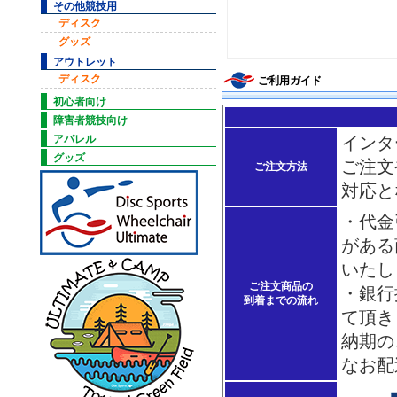
その他競技用
ディスク
グッズ
アウトレット
ディスク
ご利用ガイド
初心者向け
障害者競技向け
インタ
アパレル
グッズ
ご注文
ご注文方法
対応と
・代金
がある
いたし
ご注文商品の
・銀行
到着までの流れ
て頂き
納期の
なお配