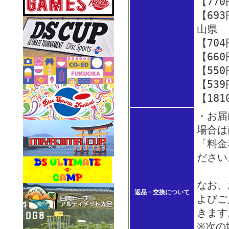
【77
【69
山県
【70
【66
【55
【53
【18
・お届
場合は
「料金
ださい
なお、
返品・交換について
よびご
きます
※次の